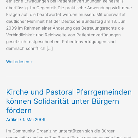
ethische Erwägungen bei Patientenverfügungen keinesfalls
überflüssig. Im Gegenteil: Die praktische Anwendung wirft neue
Fragen auf, die beantwortet werden müssen. Mit unerwartet
deutlicher Mehrheit hat der Deutsche Bundestag am 18. Juni
2009 im Rahmen einer Änderung des Betreuungsrechts die
Verbindlichkeit und Reichweite von Patientenverfügungen
gesetzlich festgeschrieben. Patientenverfügungen sind
demnach schriftlich […]
Der
Weiterlesen »
Patientenwille
zählt
–
ihn
Kirche und Pastoral Pfarrgemeinden
zu
können Solidarität unter Bürgern
ermitteln
fördern
ist
oft
Artikel
/
1. Mai 2009
schwer
Im Community Organizing unterstützen sich die Bürger
gegenseitig und schaffen Raum für ein menschenwürdiges und