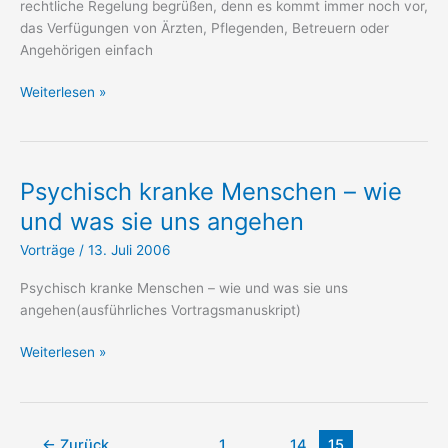
rechtliche Regelung begrüßen, denn es kommt immer noch vor,
das Verfügungen von Ärzten, Pflegenden, Betreuern oder
Angehörigen einfach
Interview:
Weiterlesen »
„Eine
echte
Sterbekultur
entwickeln“
Psychisch kranke Menschen – wie
mit
und was sie uns angehen
„katholisch.de“
Vorträge
/
13. Juli 2006
Psychisch kranke Menschen – wie und was sie uns
angehen(ausführliches Vortragsmanuskript)
Psychisch
Weiterlesen »
kranke
Menschen
–
wie
←
Zurück
1
…
14
15