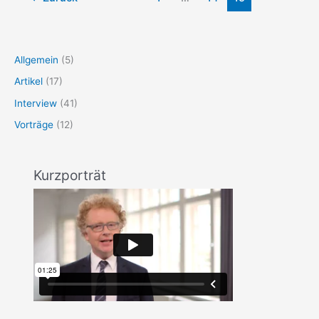
und
was
sie
uns
Allgemein
(5)
angehen
Artikel
(17)
Interview
(41)
Vorträge
(12)
Kurzporträt