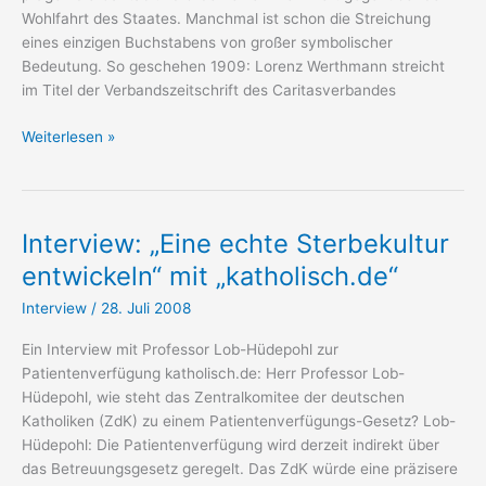
Wohlfahrt des Staates. Manchmal ist schon die Streichung
eines einzigen Buchstabens von großer symbolischer
Bedeutung. So geschehen 1909: Lorenz Werthmann streicht
im Titel der Verbandszeitschrift des Caritasverbandes
Lorenz
Weiterlesen »
Werthmann
„Eine
friedliche
Schlachtreihe
Interview: „Eine echte Sterbekultur
um
entwickeln“ mit „katholisch.de“
die
Noth
Interview
/
28. Juli 2008
zu
Ein Interview mit Professor Lob-Hüdepohl zur
bekämpfen“
Patientenverfügung katholisch.de: Herr Professor Lob-
Hüdepohl, wie steht das Zentralkomitee der deutschen
Katholiken (ZdK) zu einem Patientenverfügungs-Gesetz? Lob-
Hüdepohl: Die Patientenverfügung wird derzeit indirekt über
das Betreuungsgesetz geregelt. Das ZdK würde eine präzisere