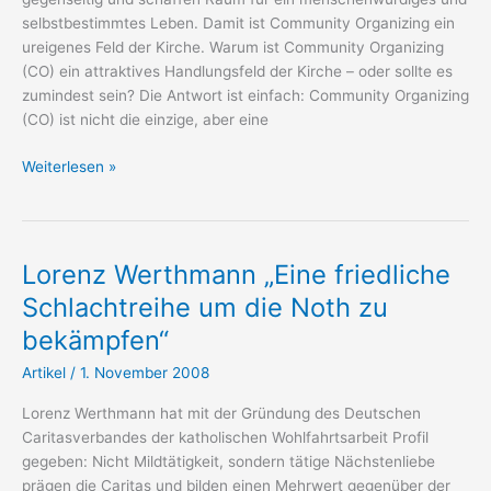
selbstbestimmtes Leben. Damit ist Community Organizing ein
ureigenes Feld der Kirche. Warum ist Community Organizing
(CO) ein attraktives Handlungsfeld der Kirche – oder sollte es
zumindest sein? Die Antwort ist einfach: Community Organizing
(CO) ist nicht die einzige, aber eine
Kirche
Weiterlesen »
und
Pastoral
Pfarrgemeinden
können
Lorenz Werthmann „Eine friedliche
Solidarität
Schlachtreihe um die Noth zu
unter
bekämpfen“
Bürgern
fördern
Artikel
/
1. November 2008
Lorenz Werthmann hat mit der Gründung des Deutschen
Caritasverbandes der katholischen Wohlfahrtsarbeit Profil
gegeben: Nicht Mildtätigkeit, sondern tätige Nächstenliebe
prägen die Caritas und bilden einen Mehrwert gegenüber der