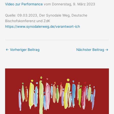
Video zur Performance
vom Donnerstag, 9. März 2023
Quelle: 09.03.2023, Der Synodale Weg, Deutsche
Bischofskonferenz und ZdK
https://www.synodalerweg.de/verantwort-ich
←
Vorheriger Beitrag
Nächster Beitrag
→