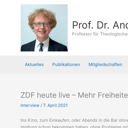
Zum
Inhalt
springen
Prof. Dr. A
Professor für Theologische
Aktuelles
Publikationen
Mitgliedschaften
ZDF heute live – Mehr Freiheit
Interview
/
7. April 2021
Ins Kino, zum Einkaufen, oder Abends in die Bar ohn
Impfung schon bekommen haben, ohne Probleme mögli