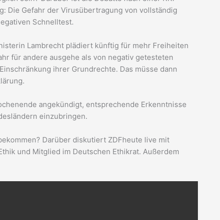
: Die Gefahr der Virusübertragung von vollständig
egativen Schnelltest.
nisterin Lambrecht plädiert künftig für mehr Freiheiten
hr für andere ausgehe als von negativ getesteten
e Einschränkung ihrer Grundrechte. Das müsse dann
klärung.
ochenende angekündigt, entsprechende Erkenntnisse
desländern einzubringen.
 bekommen? Darüber diskutiert ZDFheute live mit
thik und Mitglied im Deutschen Ethikrat. Außerdem