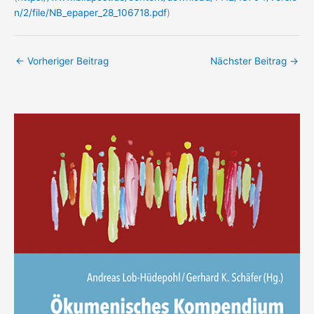
n/2/file/NB_epaper_28_106718.pdf
)
←
Vorheriger Beitrag
Nächster Beitrag
→