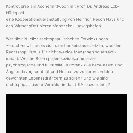
Kontroverse am Aschermittwoch mit Prof. Dr. Andreas Lob-
Hüdepohl
eine Kooperationsveranstaltung von Heinrich Pesch Haus und
den Wirtschaftsjunioren Mannheim-Ludwigshafen
Wer die aktuellen rechtspopulistischen Entwicklungen
verstehen will, muss sich damit auseinandersetzen, was den
Rechtspopulismus für nicht wenige Menschen so attraktiv
macht. Welche Rolle spielen sozioökonomische,
psychologische und kulturelle Faktoren? Wie bedeutsam sind
Ängste davor, Identität und Heimat zu verlieren und den
gewohnten Lebensstil ändern zu sollen? Und wie sind
rechtspopulistische Vorbilder in den USA einzuordnen?